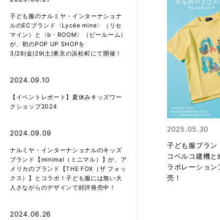
子ども服のナルミヤ・インターナショナ
ルのECブランド〈Lycée mine〉（リセ
マイン）と〈b・ROOM〉（ビールーム）
が、初のPOP UP SHOPを
3/28(金)29(土)東京の浜松町にて開催！
2024.09.10
【イベントレポート】夏休みキッズワー
クショップ2024
2025.05.30
2024.09.09
子ども服ブラン
ナルミヤ・インターナショナルのキッズ
コベルコ建機と
ブランド【minimal（ミニマル）】が、ア
ラボレーションア
メリカのブランド【THE FOX（ザ フォッ
売！
クス）】とコラボ！子ども服には無い大
人さながらのデザインで好評発売中！
2024.06.26