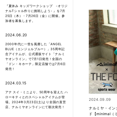
『夏休み キッズワークショップ -オリジ
ナルTシャル作りに挑戦しよう- 』を7月
25日（木）・7月26日（金）に開催。参
加者を募集します。
2024.06.20
2000年代に⼀世を⾵靡した「ANGEL
BLUE（エンジェルブルー）」35周年記
念アイテムが、公式通販サイト「ナルミ
ヤオンライン」で7月1日発売！全国の
「ドン・キホーテ」限定店舗では7月6日
発売！
2024.03.15
アナ スイ・ミニより、50周年を迎えた ハ
ローキティとのスペシャルアイテムが登
2024.09.09
場。2024年3月23日(土)より全国の直営
店、ナルミヤオンラインにて順次発売！
ナルミヤ・イン
ド【minima