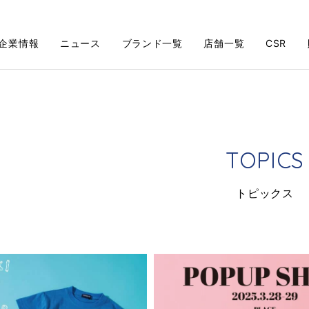
企業情報
ニュース
ブランド一覧
店舗一覧
CSR
T
O
P
I
C
S
ト
ピ
ッ
ク
ス