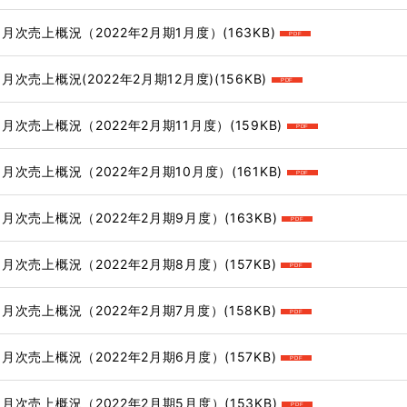
月次売上概況（2022年2月期1月度）
(163KB)
月次売上概況(2022年2月期12月度)
(156KB)
月次売上概況（2022年2月期11月度）
(159KB)
月次売上概況（2022年2月期10月度）
(161KB)
月次売上概況（2022年2月期9月度）
(163KB)
月次売上概況（2022年2月期8月度）
(157KB)
月次売上概況（2022年2月期7月度）
(158KB)
月次売上概況（2022年2月期6月度）
(157KB)
月次売上概況（2022年2月期5月度）
(153KB)