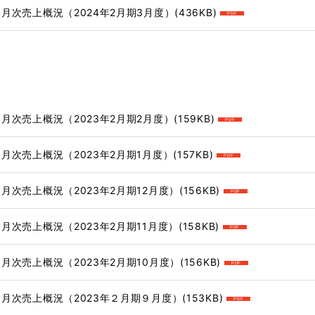
月次売上概況（2024年2月期3月度）
(436KB)
月次売上概況（2023年2月期2月度）
(159KB)
月次売上概況（2023年2月期1月度）
(157KB)
月次売上概況（2023年2月期12月度）
(156KB)
月次売上概況（2023年2月期11月度）
(158KB)
月次売上概況（2023年2月期10月度）
(156KB)
月次売上概況（2023年２月期９月度）
(153KB)