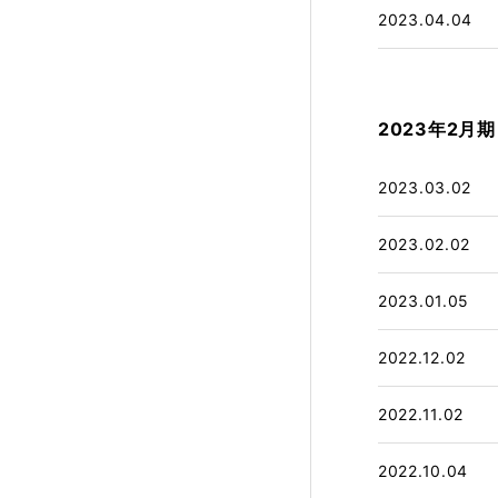
2023.04.04
2023年2月期
2023.03.02
2023.02.02
2023.01.05
2022.12.02
2022.11.02
2022.10.04