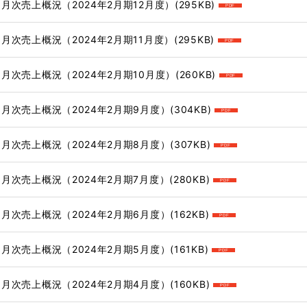
月次売上概況（2024年2月期12月度）
(295KB)
月次売上概況（2024年2月期11月度）
(295KB)
月次売上概況（2024年2月期10月度）
(260KB)
月次売上概況（2024年2月期9月度）
(304KB)
月次売上概況（2024年2月期8月度）
(307KB)
月次売上概況（2024年2月期7月度）
(280KB)
月次売上概況（2024年2月期6月度）
(162KB)
月次売上概況（2024年2月期5月度）
(161KB)
月次売上概況（2024年2月期4月度）
(160KB)