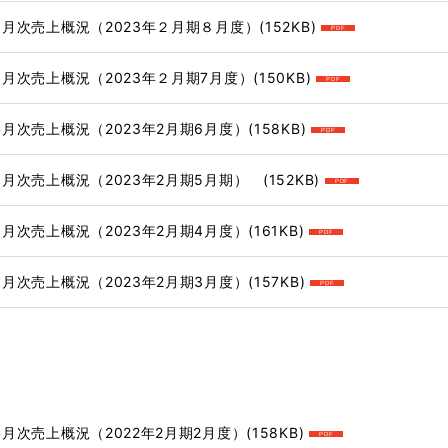
月次売上概況（2023年２月期８月度）
(152KB)
月次売上概況（2023年２月期7月度）
(150KB)
月次売上概況（2023年2月期6月度）
(158KB)
月次売上概況（2023年2月期5月期）
(152KB)
月次売上概況（2023年2月期4月度）
(161KB)
月次売上概況（2023年2月期3月度）
(157KB)
月次売上概況（2022年2月期2月度）
(158KB)