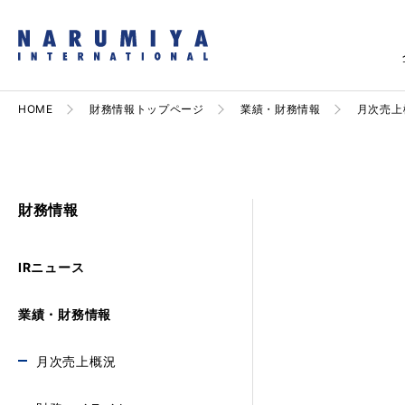
HOME
財務情報トップページ
業績・財務情報
月次売上
財務情報
IRニュース
業績・財務情報
月次売上概況