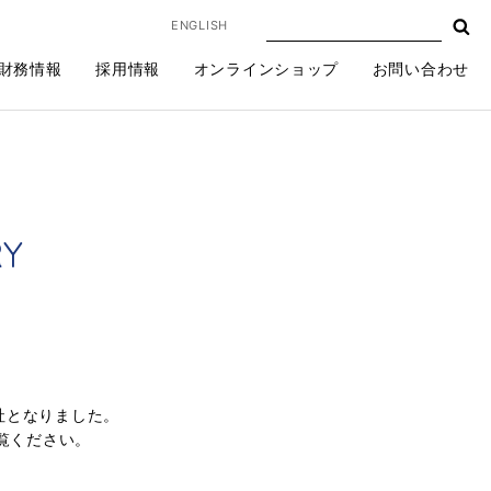
ENGLISH
財務情報
採用情報
オンラインショップ
お問い合わせ
R
Y
会社となりました。
覧ください。