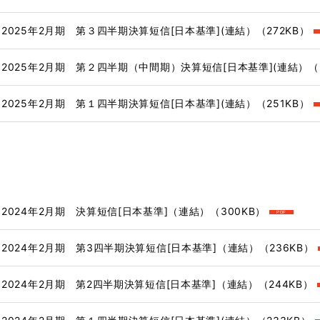
2025年2月期 第３四半期決算短信[日本基準](連結）
（272KB）
2025年2月期 第２四半期（中間期）決算短信[日本基準](連結）
（
2025年2月期 第１四半期決算短信[日本基準](連結）
（251KB）
2024年2月期 決算短信[日本基準]（連結）
（300KB）
2024年2月期 第3四半期決算短信[日本基準]（連結）
（236KB）
2024年2月期 第2四半期決算短信[日本基準]（連結）
（244KB）