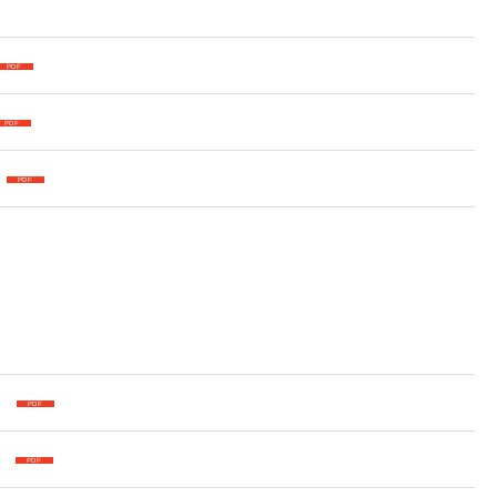
）
）
）