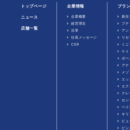
トップページ
企業情報
ブラ
企業概要
新生
ニュース
経営理念
プテ
店舗一覧
沿革
アン
社長メッセージ
リセ
CSR
ミニ
ケイ
ポー
アナ
メゾ
エッ
エク
クレ
セン
ベイ
キリ
ピュ
ピン