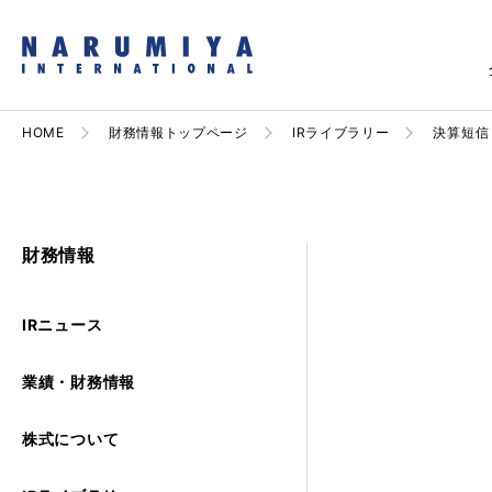
HOME
財務情報トップページ
IRライブラリー
決算短信
財務情報
IRニュース
業績・財務情報
株式について