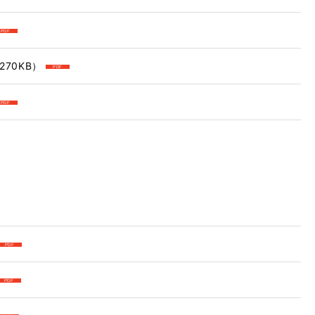
270KB）