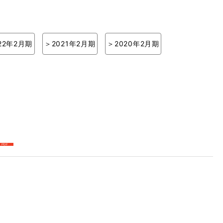
22年2月期
2021年2月期
2020年2月期