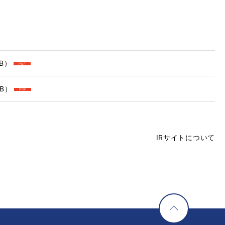
KB）
KB）
IRサイトについて