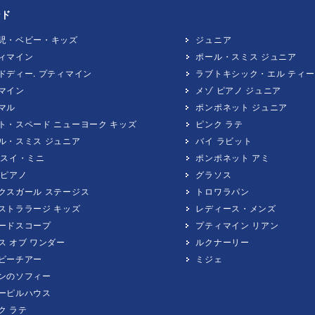
ンド
児・ベビー・キッズ
ジュニア
ィマイン
ポール・スミス ジュニア
ドディー. プティマイン
ラブトキシック・エル ティー
マイン
メゾ ピアノ ジュニア
マル
ポンポネット ジュニア
ト・スペード ニューヨーク キッズ
ピンク ラテ
ル・スミス ジュニア
バイ ラビット
 スイ・ミニ
ポンポネット アミ
 ピアノ
グラソス
クスガール ステージス
トロワラパン
ストララージ キッズ
レディース・メンズ
ードスコープ
プティマイン リアン
ス オブ ワンダー
ルクナーリー
ビーチアー
ミジェ
ンのソフィー
ーピルハウス
ク ラテ