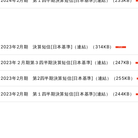
2024年2月期 第１四半期決算短信[日本基準](連結）
（233KB）
2023年2月期 決算短信[日本基準]（連結）
（314KB）
2023年２月期第３四半期決算短信[日本基準]（連結）
（247KB）
2023年2月期 第2四半期決算短信[日本基準]（連結）
（255KB）
2023年2月期 第１四半期決算短信[日本基準](連結）
（244KB）