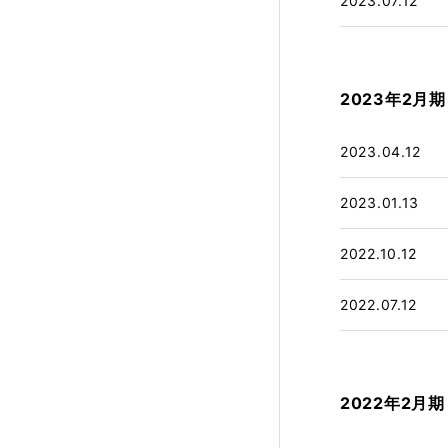
2023.07.12
2023年2月期
2023.04.12
2023.01.13
2022.10.12
2022.07.12
2022年2月期