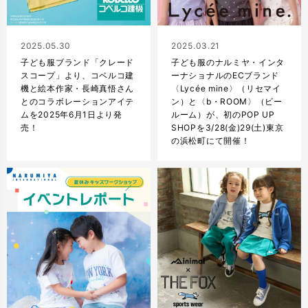
2025.05.30
2025.03.21
子ども服ブランド「クレード
子ども服のナルミヤ・インタ
スコープ」より、コベルコ建
ーナショナルのECブランド
機と絵本作家・長崎真悟さん
〈Lycée mine〉（リセマイ
とのコラボレーションアイテ
ン）と〈b・ROOM〉（ビー
ムを2025年6月1日より発
ルーム）が、初のPOP UP
売！
SHOPを3/28(金)29(土)東京
の浜松町にて開催！