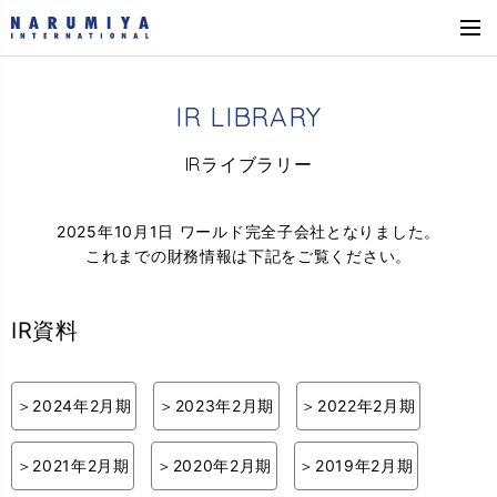
I
R
L
I
B
R
A
R
Y
I
R
ラ
イ
ブ
ラ
リ
ー
2025年10月1日 ワールド完全子会社となりました。
これまでの財務情報は下記をご覧ください。
IR資料
2024年2月期
2023年2月期
2022年2月期
2021年2月期
2020年2月期
2019年2月期