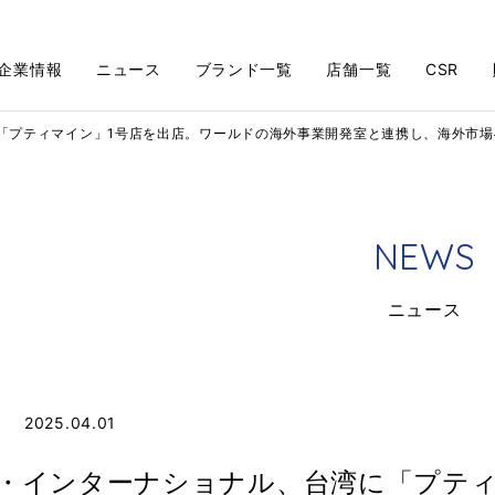
企業情報
ニュース
ブランド一覧
店舗一覧
CSR
「プティマイン」1号店を出店。ワールドの海外事業開発室と連携し、海外市場
N
E
W
S
ニ
ュ
ー
ス
2025.04.01
・インターナショナル、台湾に「プティ