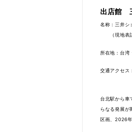
出店館 
名称：三井シ
（現地表記：M
所在地：台湾 
交通アクセス
台北駅から車
らなる発展が
区画、202