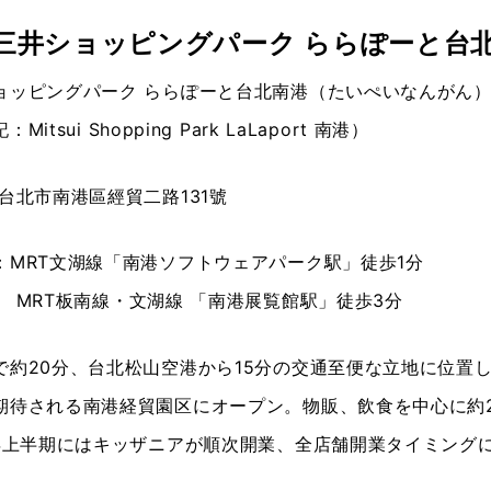
三井ショッピングパーク ららぽーと台
ョッピングパーク ららぽーと台北南港（たいぺいなんがん
itsui Shopping Park LaLaport 南港）
台北市南港區經貿二路131號
：MRT文湖線「南港ソフトウェアパーク駅」徒歩1分
MRT板南線・文湖線 「南港展覧館駅」徒歩3分
で約20分、台北松山空港から15分の交通至便な立地に位置
期待される南港経貿園区にオープン。物販、飲食を中心に約2
6年上半期にはキッザニアが順次開業、全店舗開業タイミング