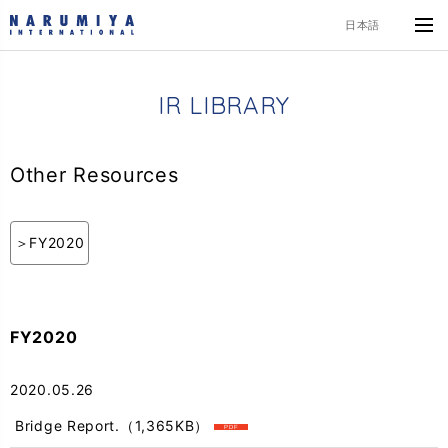
日本語
I
R
L
I
B
R
A
R
Y
Other Resources
FY2020
FY2020
2020.05.26
Bridge Report.
（1,365KB）