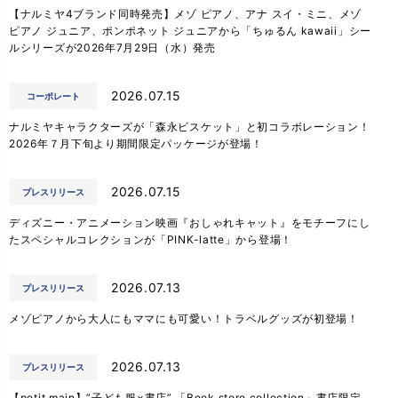
【ナルミヤ4ブランド同時発売】メゾ ピアノ、アナ スイ・ミニ、メゾ
ピアノ ジュニア、ポンポネット ジュニアから「ちゅるん kawaii」シー
ルシリーズが2026年7月29日（水）発売
2026.07.15
コーポレート
ナルミヤキャラクターズが「森永ビスケット」と初コラボレーション！
2026年７月下旬より期間限定パッケージが登場！
2026.07.15
プレスリリース
ディズニー・アニメーション映画『おしゃれキャット』をモチーフにし
たスペシャルコレクションが「PINK-latte」から登場！
2026.07.13
プレスリリース
メゾピアノから大人にもママにも可愛い！トラベルグッズが初登場！
2026.07.13
プレスリリース
【petit main】”子ども服×書店” 「Book store collection」書店限定